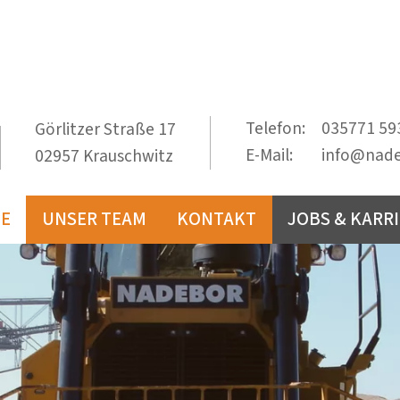
Telefon:
035771 59
Görlitzer Straße 17
E-Mail:
info@nad
02957 Krauschwitz
TE
UNSER TEAM
KONTAKT
JOBS & KARR